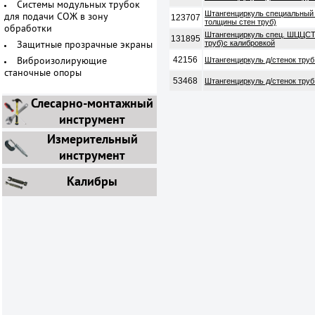
Системы модульных трубок
Штангенциркуль специальный
123707
для подачи СОЖ в зону
толщины стен труб)
обработки
Штангенциркуль спец. ШЦЦСТ 
131895
труб)с калибровкой
Защитные прозрачные экраны
42156
Штангенциркуль д/стенок тру
Виброизолирующие
станочные опоры
53468
Штангенциркуль д/стенок тру
Слесарно-монтажный
инструмент
Измерительный
инструмент
Калибры