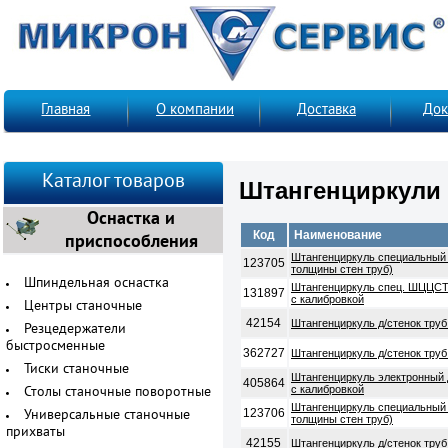
Главная
О компании
Доставка
Док
Каталог товаров
Штангенциркули 
Оснастка и
Код
Наименование
приспособления
Штангенциркуль специальный
123705
толщины стен труб)
Шпиндельная оснастка
Штангенциркуль спец. ШЦЦСТ 
131897
с калибровкой
Центры станочные
42154
Штангенциркуль д/стенок тру
Резцедержатели
быстросменные
362727
Штангенциркуль д/стенок тру
Тиски станочные
Штангенциркуль электронный
405864
с калибровкой
Столы станочные поворотные
Штангенциркуль специальный
123706
Универсальные станочные
толщины стен труб)
прихваты
42155
Штангенциркуль д/стенок тру