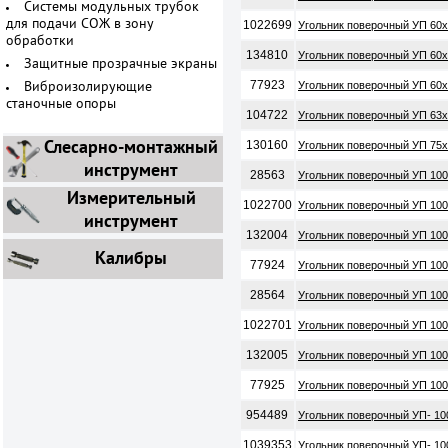
Системы модульных трубок
1022699
для подачи СОЖ в зону
Угольник поверочный УП 60х
обработки
134810
Угольник поверочный УП 60х
Защитные прозрачные экраны
77923
Угольник поверочный УП 60х
Виброизолирующие
станочные опоры
104722
Угольник поверочный УП 63х
Слесарно-монтажный
130160
Угольник поверочный УП 75х
инструмент
28563
Угольник поверочный УП 100
Измерительный
1022700
Угольник поверочный УП 100
инструмент
132004
Угольник поверочный УП 100
Калибры
77924
Угольник поверочный УП 100
28564
Угольник поверочный УП 100
1022701
Угольник поверочный УП 100
132005
Угольник поверочный УП 100
77925
Угольник поверочный УП 100
954489
Угольник поверочный УП- 100
1039353
Угольник поверочный УП- 100