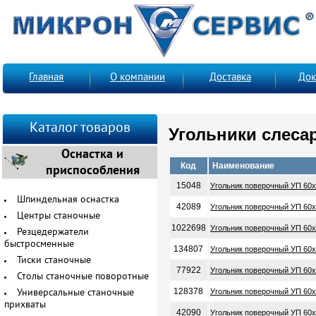
Главная
О компании
Доставка
Док
Каталог товаров
Угольники слеса
Оснастка и
Код
Наименование
приспособления
15048
Угольник поверочный УП 60х
Шпиндельная оснастка
42089
Угольник поверочный УП 60х
Центры станочные
1022698
Угольник поверочный УП 60х
Резцедержатели
быстросменные
134807
Угольник поверочный УП 60х
Тиски станочные
77922
Угольник поверочный УП 60х
Столы станочные поворотные
128378
Угольник поверочный УП 60х
Универсальные станочные
прихваты
42090
Угольник поверочный УП 60х