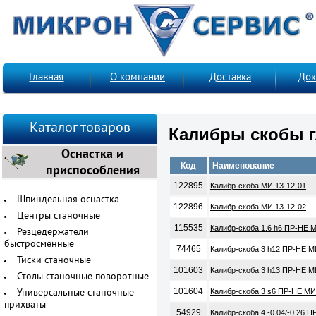
Главная
О компании
Доставка
Док
Каталог товаров
Калибры скобы г
Оснастка и
Код
Наименование
приспособления
122895
Калибр-скоба МИ 13-12-01
Шпиндельная оснастка
122896
Калибр-скоба МИ 13-12-02
Центры станочные
115535
Калибр-скоба 1.6 h6 ПР-НЕ 
Резцедержатели
быстросменные
74465
Калибр-скоба 3 h12 ПР-НЕ М
Тиски станочные
101603
Калибр-скоба 3 h13 ПР-НЕ М
Столы станочные поворотные
101604
Калибр-скоба 3 s6 ПР-НЕ МИ
Универсальные станочные
прихваты
54929
Калибр-скоба 4 -0.04/-0.26 