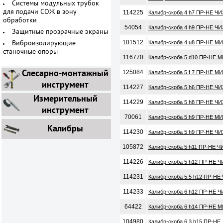
Системы модульных трубок
114225
для подачи СОЖ в зону
Калибр-скоба 4 h7 ПР-НЕ ЧИ
обработки
54054
Калибр-скоба 4 h9 ПР-НЕ ЧИ
Защитные прозрачные экраны
101512
Калибр-скоба 4 u8 ПР-НЕ М
Виброизолирующие
станочные опоры
116770
Калибр-скоба 5 d10 ПР-НЕ М
Слесарно-монтажный
125084
Калибр-скоба 5 f 7 ПР-НЕ М
инструмент
114227
Калибр-скоба 5 h6 ПР-НЕ ЧИ
Измерительный
114229
Калибр-скоба 5 h8 ПР-НЕ ЧИ
инструмент
70061
Калибр-скоба 5 h9 ПР-НЕ МИ
Калибры
114230
Калибр-скоба 5 h9 ПР-НЕ ЧИ
105872
Калибр-скоба 5 h11 ПР-НЕ Ч
114226
Калибр-скоба 5 h12 ПР-НЕ Ч
114231
Калибр-скоба 5.5 h12 ПР-НЕ
114233
Калибр-скоба 6 h12 ПР-НЕ Ч
64422
Калибр-скоба 6 h14 ПР-НЕ М
104980
Калибр-скоба 6.3 h15 ПР-НЕ