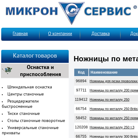
Главная
О компании
Доставка
Док
Каталог товаров
Ножницы по мет
Оснастка и
Код
Наименование
приспособления
96894
Ножницы для резки проволоки
Шпиндельная оснастка
97711
Ножницы по металлу 200 прям
Центры станочные
119412
Ножницы по металлу 250
Резцедержатели
быстросменные
66754
Ножницы по металлу 250 Britis
Тиски станочные
58452
Ножницы по металлу 250 прям
Столы станочные поворотные
120208
Ножницы по металлу 250 т.3
Универсальные станочные
прихваты
66755
Ножницы по металлу 300 Britis