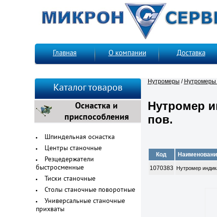
Главная
О компании
Доставка
Нутромеры
/
Нутромеры 
Каталог товаров
Нутромер и
Оснастка и
приспособления
пов.
Шпиндельная оснастка
Центры станочные
Код
Наименовани
Резцедержатели
1070383
быстросменные
Нутромер индик
Тиски станочные
Столы станочные поворотные
Универсальные станочные
прихваты