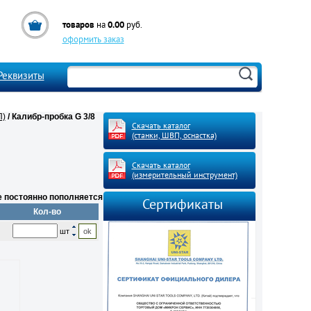
товаров
0.00
на
руб.
оформить заказ
Реквизиты
П)
/ Калибр-пробка G 3/8
Скачать каталог
(станки, ШВП, оснастка)
Скачать каталог
(измерительный инструмент)
е постоянно пополняется
Сертификаты
Кол-во
шт