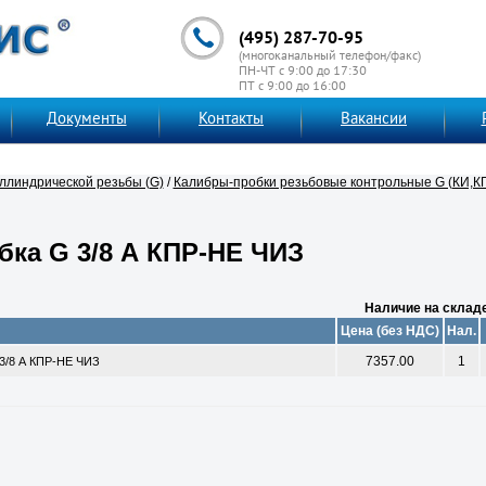
(495) 287-70-95
(многоканальный телефон/факс)
ПН-ЧТ с 9:00 до 17:30
ПТ с 9:00 до 16:00
Документы
Контакты
Вакансии
ллиндрической резьбы (G)
/
Калибры-пробки резьбовые контрольные G (КИ,К
бка G 3/8 А КПР-НЕ ЧИЗ
Наличие на склад
Цена (без НДС)
Нал.
7357.00
1
3/8 А КПР-НЕ ЧИЗ