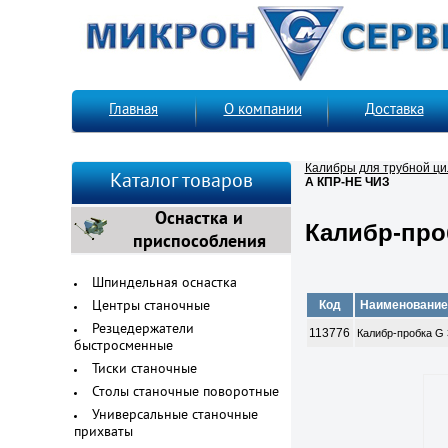
Главная
О компании
Доставка
Калибры для трубной ци
Каталог товаров
А КПР-НЕ ЧИЗ
Оснастка и
Калибр-про
приспособления
Шпиндельная оснастка
Код
Наименование
Центры станочные
Резцедержатели
113776
Калибр-пробка G 
быстросменные
Тиски станочные
Столы станочные поворотные
Универсальные станочные
прихваты