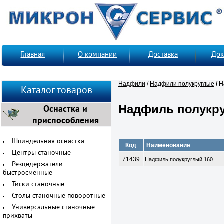
Главная
О компании
Доставка
Док
Надфили
/
Надфили полукруглые
/ 
Каталог товаров
Надфиль полукру
Оснастка и
приспособления
Шпиндельная оснастка
Код
Наименование
Центры станочные
71439
Надфиль полукруглый 160
Резцедержатели
быстросменные
Тиски станочные
Столы станочные поворотные
Универсальные станочные
прихваты